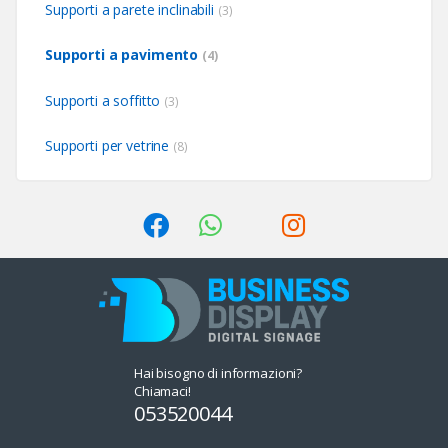
Supporti a parete inclinabili
(3)
Supporti a pavimento
(4)
Supporti a soffitto
(3)
Supporti per vetrine
(8)
Hai bisogno di informazioni?
Chiamaci!
053520044